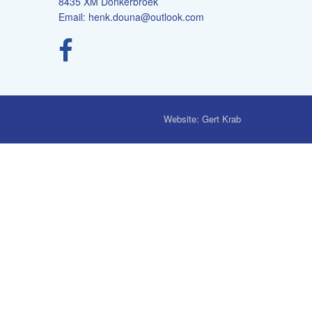
8435 XM Donkerbroek
Email:
henk.douna@outlook.com
Website: Gert Krab