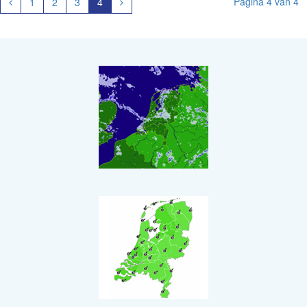
Vorige
Volgende
Pagina 4 van 4
1
2
3
4