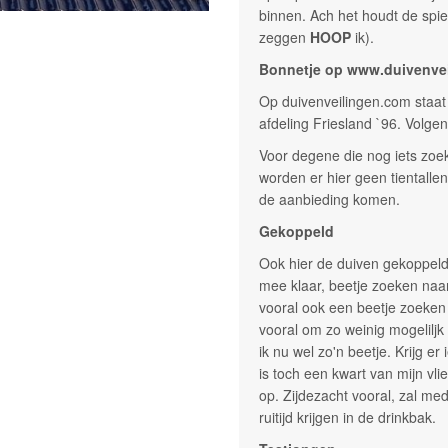
binnen. Ach het houdt de spie
zeggen
HOOP
ik).
Bonnetje op www.duivenve
Op duivenveilingen.com staat
afdeling Friesland `96. Volgen
Voor degene die nog iets zoek
worden er hier geen tientallen
de aanbieding komen.
Gekoppeld
Ook hier de duiven gekoppeld,
mee klaar, beetje zoeken na
vooral ook een beetje zoeken 
vooral om zo weinig mogeliljk
ik nu wel zo'n beetje. Krijg e
is toch een kwart van mijn vl
op. Zijdezacht vooral, zal m
ruitijd krijgen in de drinkbak.