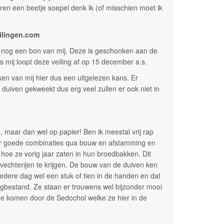
ren een beetje soepel denk ik (of misschien moet ik
ilingen.com
 nog een bon van mij. Deze is geschonken aan de
s mij loopt deze veiling af op 15 december a.s.
en van mij hier dus een uitgelezen kans. Er
 duiven gekweekt dus erg veel zullen er ook niet in
 maar dan wel op papier! Ben ik meestal vrij rap
ar goede combinaties qua bouw en afstamming en
hoe ze vorig jaar zaten in hun broedbakken. Dit
 vechterijen te krijgen. De bouw van de duiven ken
r iedere dag wel een stuk of tien in de handen en dat
iegbestand. Ze staan er trouwens wel bijzonder mooi
ede komen door de Sedochol welke ze hier in de