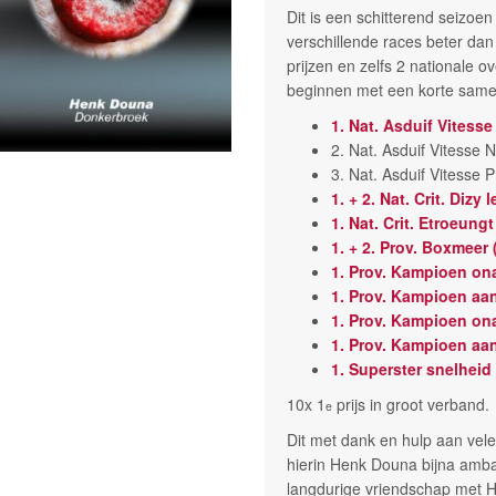
Dit is een schitterend seizoe
verschillende races beter dan
prijzen en zelfs 2 nationale o
beginnen met een korte same
1. Nat. Asduif Vitesse
2. Nat. Asduif Vitesse
3. Nat. Asduif Vitesse 
1. + 2. Nat. Crit. Dizy
1. Nat. Crit. Etroeung
1. + 2. Prov. Boxmeer
1. Prov. Kampioen ona
1. Prov. Kampioen aan
1. Prov. Kampioen ona
1. Prov. Kampioen aan
1. Superster snelhei
10x 1
prijs in groot verband.
e
Dit met dank en hulp aan vel
hierin Henk Douna bijna amba
langdurige vriendschap met H