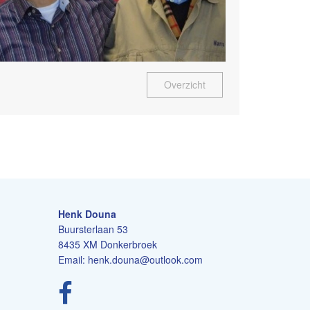
Overzicht
Henk Douna
Buursterlaan 53
8435 XM Donkerbroek
Email:
henk.douna@outlook.com