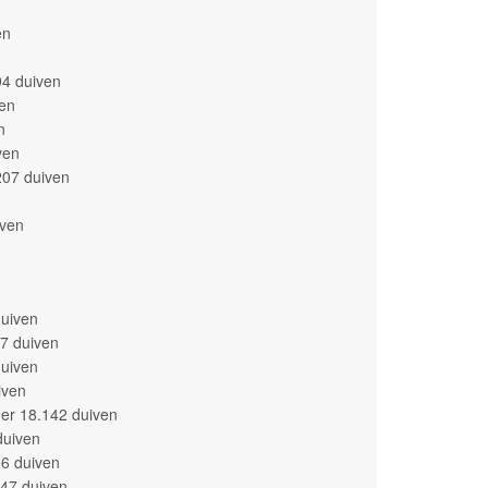
en
94 duiven
en
n
ven
207 duiven
n
iven
duiven
7 duiven
duiven
iven
er 18.142 duiven
duiven
06 duiven
147 duiven