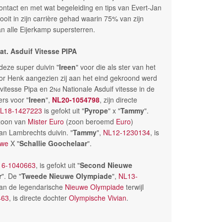
ontact en met wat begeleiding en tips van Evert-Jan
ooit in zijn carrière gehad waarin 75% van zijn
n alle Eijerkamp supersterren.
at. Asduif Vitesse PIPA
deze super duivin "
Ireen
" voor die als ster van het
or Henk aangezien zij aan het eind gekroond werd
vitesse Pipa en 2
Nationale Asduif vitesse in de
Nd
rs voor "
Ireen
",
NL20-1054798
, zijn directe
L18-1427223
is gefokt uit "
Pyrope
" x "
Tammy
".
 zoon van
Mister Euro
(zoon beroemd
Euro
)
aan Lambrechts duivin. "
Tammy
",
NL12-1230134
, is
uwe
X "
Schallie Goochelaar
".
6-1040663
, is gefokt uit "
Second Nieuwe
r
". De "
Tweede Nieuwe Olympiade
",
NL13-
 van de legendarische
Nieuwe Olympiade
terwijl
463
, is directe dochter
Olympische Vivian
.