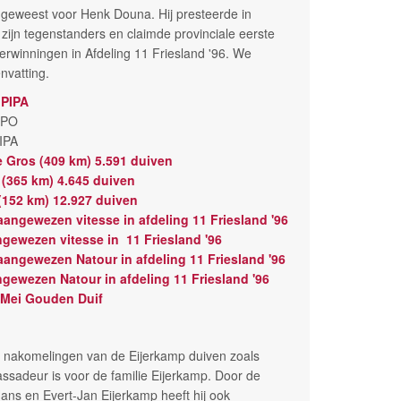
n geweest voor Henk Douna. Hij presteerde in
 zijn tegenstanders en claimde provinciale eerste
verwinningen in Afdeling 11 Friesland '96. We
nvatting.
 PIPA
 NPO
PIPA
 le Gros (409 km) 5.591 duiven
t (365 km) 4.645 duiven
 (152 km) 12.927 duiven
angewezen vitesse in afdeling 11 Friesland '96
gewezen vitesse in 11 Friesland '96
angewezen Natour in afdeling 11 Friesland '96
gewezen Natour in afdeling 11 Friesland '96
d Mei Gouden Duif
e nakomelingen van de Eijerkamp duiven zoals
ssadeur is voor de familie Eijerkamp. Door de
ans en Evert-Jan Eijerkamp heeft hij ook