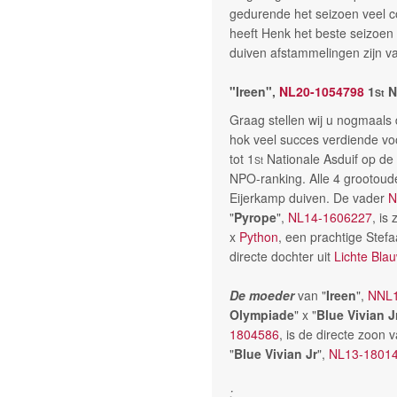
gedurende het seizoen veel c
heeft Henk het beste seizoen 
duiven afstammelingen zijn va
"Ireen",
NL20-1054798
1
N
St
Graag stellen wij u nogmaals 
hok veel succes verdiende vo
tot 1
Nationale Asduif op de 
St
NPO-ranking. Alle 4 grootoude
Eijerkamp duiven. De vader
N
"
Pyrope
",
NL14-1606227
, is
x
Python
, een prachtige Stef
directe dochter uit
Lichte Bla
De moeder
van "
Ireen
",
NNL1
Olympiade
" x "
Blue Vivian J
1804586
, is de directe zoon
"
Blue Vivian Jr
",
NL13-1801
: