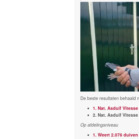
De beste resultaten behaald m
1. Nat. Asduif Vitesse
2. Nat. Asduif Vitess
Op afdelingsniveau
1. Weert 2.076 duiven