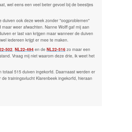
at, wel eens een veel beter gevoel bij de beestjes
 de duiven ook deze week zonder "oogproblemen"
jd maar weer afwachten. Nanne Wolff gaf mij aan
e duiven er last van krijgen maar wanneer de duiven
rijwel iedereen krijgt er mee te maken.
22-502
,
NL22-494
en de
NL22-516
zo maar een
stand. Vraag mij niet waarom deze drie, ik weet het
n totaal 515 duiven ingekorfd. Daarnaast werden er
 de trainingsvlucht Klarenbeek ingekorfd, hieraan