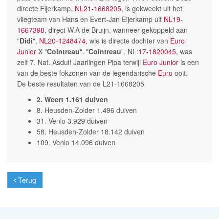
directe Eijerkamp,
NL21-1668205
, is gekweekt uit het
vliegteam van Hans en Evert-Jan Eijerkamp uit
NL19-
1667398
, direct W.A de Bruijn, wanneer gekoppeld aan
"
Didi
",
NL20-1248474
, wie is directe dochter van
Euro
Junior
X "
Cointreau
". "
Cointreau
", NL:
17-1820045
, was
zelf 7. Nat. Asduif Jaarlingen Pipa terwijl
Euro Junior
is een
van de beste fokzonen van de legendarische
Euro
ooit.
De beste resultaten van de L21-1668205
2. Weert 1.161 duiven
8. Heusden-Zolder 1.496 duiven
31. Venlo 3.929 duiven
58. Heusden-Zolder 18.142 duiven
109. Venlo 14.096 duiven
Terug