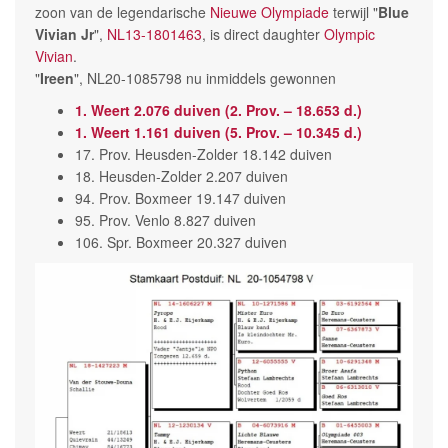
zoon van de legendarische
Nieuwe Olympiade
terwijl "
Blue
Vivian Jr
",
NL13-1801463
, is direct daughter
Olympic
Vivian
.
"
Ireen
", NL20-1085798 nu inmiddels gewonnen
1. Weert 2.076 duiven (2. Prov. – 18.653 d.)
1. Weert 1.161 duiven (5. Prov. – 10.345 d.)
17. Prov. Heusden-Zolder 18.142 duiven
18. Heusden-Zolder 2.207 duiven
94. Prov. Boxmeer 19.147 duiven
95. Prov. Venlo 8.827 duiven
106. Spr. Boxmeer 20.327 duiven