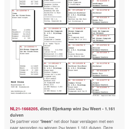
NL21-1668205
, direct Eijerkamp wint 2
Weert - 1.161
Nd
duiven
De partner voor "
Ireen
" net door haar verslagen met een
paar seconden nu winnen 2
tegen 1.161 duiven. Deze
Nd