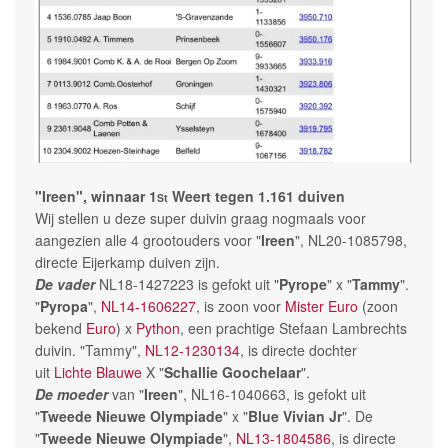
"Ireen", winnaar 1
Weert tegen 1.161 duiven
St
Wij stellen u deze super duivin graag nogmaals voor
aangezien alle 4 grootouders voor "
Ireen
", NL20-1085798,
directe Eijerkamp duiven zijn.
De vader
NL18-1427223 is gefokt uit "
Pyrope
" x "
Tammy
".
"
Pyropa
",
NL14-1606227
, is zoon voor
Mister Euro
(zoon
bekend
Euro
) x
Python
, een prachtige Stefaan Lambrechts
duivin. "Tammy",
NL12-1230134
, is directe dochter
uit
Lichte Blauwe
X "
Schallie Goochelaar
".
De moeder
van "
Ireen
", NL16-1040663, is gefokt uit
"
Tweede Nieuwe Olympiade
" x "
Blue Vivian Jr
". De
"
Tweede Nieuwe Olympiade
",
NL13-1804586
, is directe