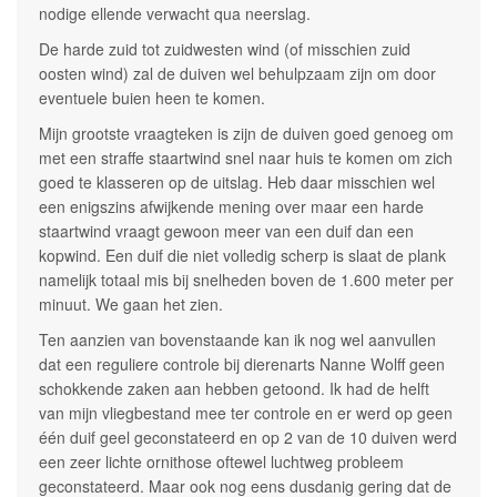
nodige ellende verwacht qua neerslag.
De harde zuid tot zuidwesten wind (of misschien zuid
oosten wind) zal de duiven wel behulpzaam zijn om door
eventuele buien heen te komen.
Mijn grootste vraagteken is zijn de duiven goed genoeg om
met een straffe staartwind snel naar huis te komen om zich
goed te klasseren op de uitslag. Heb daar misschien wel
een enigszins afwijkende mening over maar een harde
staartwind vraagt gewoon meer van een duif dan een
kopwind. Een duif die niet volledig scherp is slaat de plank
namelijk totaal mis bij snelheden boven de 1.600 meter per
minuut. We gaan het zien.
Ten aanzien van bovenstaande kan ik nog wel aanvullen
dat een reguliere controle bij dierenarts Nanne Wolff geen
schokkende zaken aan hebben getoond. Ik had de helft
van mijn vliegbestand mee ter controle en er werd op geen
één duif geel geconstateerd en op 2 van de 10 duiven werd
een zeer lichte ornithose oftewel luchtweg probleem
geconstateerd. Maar ook nog eens dusdanig gering dat de