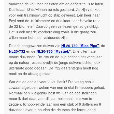
Vanwege de kou toch besloten om de doffers thuis te laten.
Dus totaal 13 duivinnen op reis gestuurd. Ze zijn vier keer
voor een trainingsvlucht op stap geweest. Één keer naar
Boyl rond de 10 kilometer en drie keer naar Havelte rond
de 32 kilometer. Daarop geen verliezen gehad gelukkig.
Het is ook niet de voorbereiding zoals ik die graag zou
willen maar het moet voldoende zijn.
De drie aangewezen duiven zijn
NL20-739 "Miss Pipa"
, de
NL20-732
en de
NL20-765 "Mystiek"
. Drie uitermate
mooie duivinnen. De 739 en de 765 hebben het vorig jaar
op de natour respectievelijk de jonge duivenvluchten ook
uitermate goed gedaan. De 732 daarentegen heeft nog
nooit op de uitslag gestaan.
Wat zijn de doelen voor 2021 Henk? Die vraag heb ik
zowaar afgelopen weken van een drietal liefhebbers gehad.
Normaal ben ik eigenlijk best wel van de doelstellingen
maar ik durf daar voor dit jaar helemaal niets van te
zeggen. Ik hoop einde jaar nog een stuk of 6 doffers en 6
duivinnen over te houden die de toets der kritiek goed