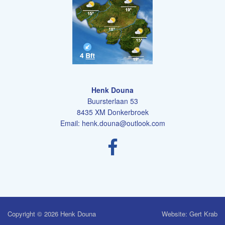
Henk Douna
Buursterlaan 53
8435 XM Donkerbroek
Email:
henk.douna@outlook.com
Copyright © 2026 Henk Douna
Website: Gert Krab