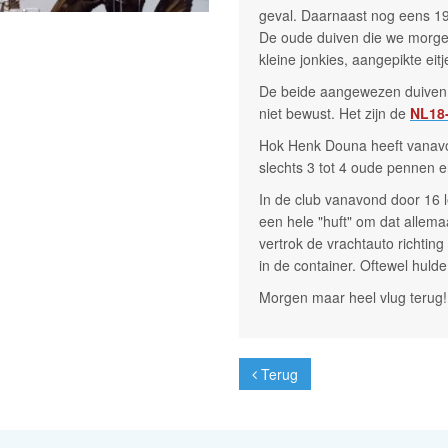
geval. Daarnaast nog eens 19 
De oude duiven die we morgen 
kleine jonkies, aangepikte ei
De beide aangewezen duiven z
niet bewust. Het zijn de
NL18
Hok Henk Douna heeft vanavo
slechts 3 tot 4 oude pennen e
In de club vanavond door 16 l
een hele "huft" om dat allema
vertrok de vrachtauto richti
in de container. Oftewel hul
Morgen maar heel vlug terug!
Terug