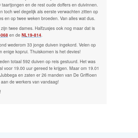
taartjongen en de rest oude doffers en duivinnen.
toch wel degelijk als eerste verwachten zitten op
tjes en op twee weken broeden. Van alles wat dus.
ijn twee dames. Halfzusjes ook nog maar dat is
-068
en de
NL19-814
.
nd wederom 33 jonge duiven ingekord. Velen op
n enige koprui. Thuiskomen is het devies!
eden totaal 592 duiven op reis gestuurd. Het was
al voor 19.00 uur gereed te krijgen. Maar om 19.01
ng Jubbega en zaten er 26 manden van De Griffioen
de aan de werkers van vandaag!
!