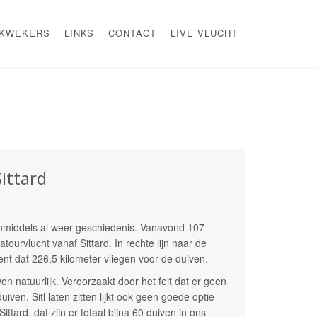
KWEKERS
LINKS
CONTACT
LIVE VLUCHT
ittard
 inmiddels al weer geschiedenis. Vanavond 107
tourvlucht vanaf Sittard. In rechte lijn naar de
nt dat 226,5 kilometer vliegen voor de duiven.
ven natuurlijk. Veroorzaakt door het feit dat er geen
iven. Sitl laten zitten lijkt ook geen goede optie
tard, dat zijn er totaal bijna 60 duiven in ons