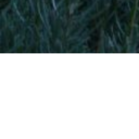
Home
Welkom op de website van Henk Douna
Voor het eerst in de duivensport op eigen benen! Vanaf 1973
samen met senior gevlogen en vervolgens vanaf 1987 34 jaar
met buurman en inmiddels ex compagnon Dolf van der